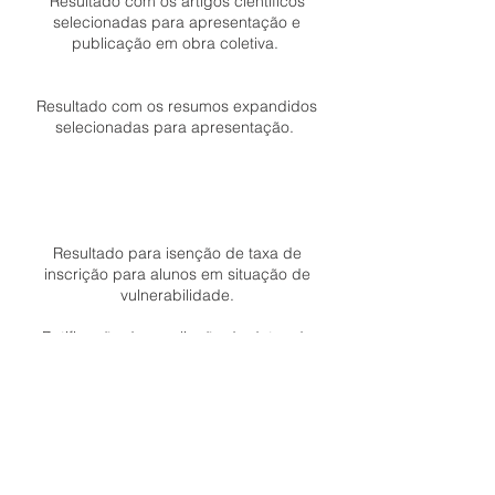
Resultado com os artigos científicos
selecionadas para apresentação e
publicação em obra coletiva.
Resultado com os resumos expandidos
selecionadas para apresentação.
Resultado para isenção de taxa de
inscrição para alunos em situação de
vulnerabilidade.
Retificação de ampliação de datas do
isenção de taxa de inscrição para alunos
em situação de vulnerabilidade
em razão
do COVID-19.
Edital para isenção de taxa de
inscrição para alunos em situação
de vulnerabilidade.